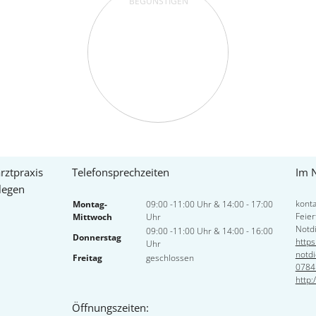
rztpraxis
Telefonsprechzeiten
Im N
llegen
kont
Montag-
09:00 -11:00 Uhr & 14:00 - 17:00
Feier
Mittwoch
Uhr
Notdi
09:00 -11:00 Uhr & 14:00 - 16:00
Donnerstag
https
Uhr
notdi
Freitag
geschlossen
0784
http:
Öffnungszeiten: