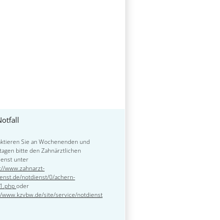
otfall
aktieren Sie an Wochenenden und
tagen bitte den Zahnärztlichen
enst unter
://www.zahnarzt-
enst.de/notdienst/0/achern-
1.php
oder
//www.kzvbw.de/site/service/notdienst