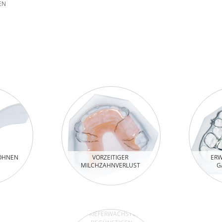
EN
ÖHNEN
VORZEITIGER
ERW
MILCHZAHNVERLUST
G
KIEFERWACHSTUM
BEGÜNSTIGEN